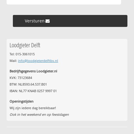
Versturen »
Loodgieter Delft
Tel: 015-3061015
Mail:
info@loodgieterdelftbv.nl
Bedrijfsgegevens Loodgieter.nl
KVK: 73123684
BTW: NL8593.64.537.B01
IBAN: NL77 KNAB 0257 9997 01
Openingstijden
Wij zijn iedere dag bereikbaar!
Ook in het weekend en op feestdagen