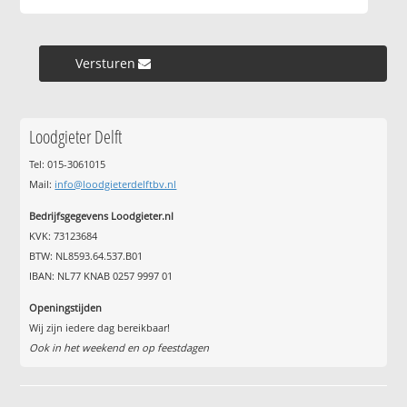
Versturen »
Loodgieter Delft
Tel: 015-3061015
Mail:
info@loodgieterdelftbv.nl
Bedrijfsgegevens Loodgieter.nl
KVK: 73123684
BTW: NL8593.64.537.B01
IBAN: NL77 KNAB 0257 9997 01
Openingstijden
Wij zijn iedere dag bereikbaar!
Ook in het weekend en op feestdagen