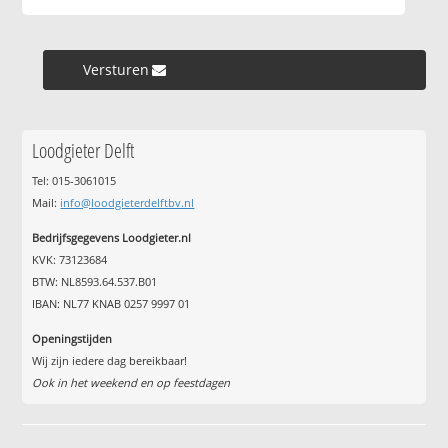
Versturen »
Loodgieter Delft
Tel: 015-3061015
Mail:
info@loodgieterdelftbv.nl
Bedrijfsgegevens Loodgieter.nl
KVK: 73123684
BTW: NL8593.64.537.B01
IBAN: NL77 KNAB 0257 9997 01
Openingstijden
Wij zijn iedere dag bereikbaar!
Ook in het weekend en op feestdagen