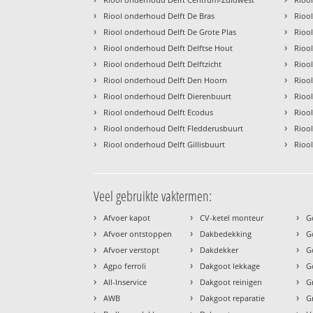
›
›
Riool onderhoud Delft De Bras
Rioo
›
›
Riool onderhoud Delft De Grote Plas
Rioo
›
›
Riool onderhoud Delft Delftse Hout
Rioo
›
›
Riool onderhoud Delft Delftzicht
Rioo
›
›
Riool onderhoud Delft Den Hoorn
Rioo
›
›
Riool onderhoud Delft Dierenbuurt
Rioo
›
›
Riool onderhoud Delft Ecodus
Rioo
›
›
Riool onderhoud Delft Fledderusbuurt
Rioo
›
›
Riool onderhoud Delft Gillisbuurt
Riool
Veel gebruikte vaktermen:
›
›
›
Afvoer kapot
CV-ketel monteur
G
›
›
›
Afvoer ontstoppen
Dakbedekking
G
›
›
›
Afvoer verstopt
Dakdekker
G
›
›
›
Agpo ferroli
Dakgoot lekkage
G
›
›
›
All-Inservice
Dakgoot reinigen
G
›
›
›
AWB
Dakgoot reparatie
G