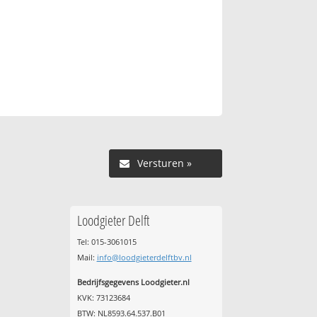
Versturen »
Loodgieter Delft
Tel: 015-3061015
Mail:
info@loodgieterdelftbv.nl
Bedrijfsgegevens Loodgieter.nl
KVK: 73123684
BTW: NL8593.64.537.B01