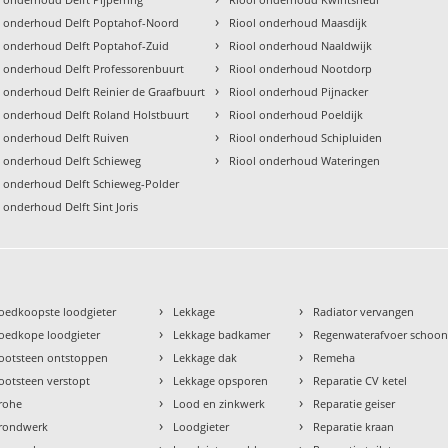
›
l onderhoud Delft Poptahof-Noord
Riool onderhoud Maasdijk
›
l onderhoud Delft Poptahof-Zuid
Riool onderhoud Naaldwijk
›
l onderhoud Delft Professorenbuurt
Riool onderhoud Nootdorp
›
l onderhoud Delft Reinier de Graafbuurt
Riool onderhoud Pijnacker
›
l onderhoud Delft Roland Holstbuurt
Riool onderhoud Poeldijk
›
l onderhoud Delft Ruiven
Riool onderhoud Schipluiden
›
l onderhoud Delft Schieweg
Riool onderhoud Wateringen
l onderhoud Delft Schieweg-Polder
 onderhoud Delft Sint Joris
›
›
oedkoopste loodgieter
Lekkage
Radiator vervangen
›
›
oedkope loodgieter
Lekkage badkamer
Regenwaterafvoer schoo
›
›
ootsteen ontstoppen
Lekkage dak
Remeha
›
›
ootsteen verstopt
Lekkage opsporen
Reparatie CV ketel
›
›
rohe
Lood en zinkwerk
Reparatie geiser
›
›
rondwerk
Loodgieter
Reparatie kraan