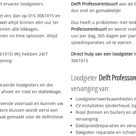
t ervaren loodgieters.
Delft Professorenbuurt
aan de li
dus snel en gemakkelijk!
 Bel ons dan op 015-3061015 en
ijwel altijd binnen één uur ter
Dus heeft u problemen met leid
nen alle lekkages,
Professorenbuurt
en wenst snel
en no time oplossen. Altijd
uur per dag, 365 dagen per jaar
spoedreparaties uit te voeren.
061015! Wij hebben 24/7
Direct hulp van een loodgieter 
geving
3061015
Loodgieter
Delft Professo
ficeerde loodgieters en die
vervanging van:
afvoer en riool en daklekkage.
Loodgieterswerkzaamheden (w
oldoende voorraad en kunnen uw
CV installaties (onderhoud, (
tere klussen wordt eerst een
Riool (binnen en buiten) en a
aak gemaakt voor de definitieve
vervanging
Dak(spoed)reparaties en verv
Dakgoten reparatie en scho