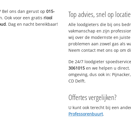
? Bel ons dan gerust op
015-
Top advies, snel op locati
n. Ook voor een gratis
riool
oud
. Dag en nacht bereikbaar!
Alle loodgieters die bij ons be
vakmanschap en zijn profession
wij over de modernste en juist
problemen aan zowel gas als wat
Neem contact met ons op om di
De 24/7 loodgieter spoedservic
3061015
en we helpen u direct. 
omgeving, dus ook in: Pijnacker
CD Delft.
Offertes vergelijken?
U kunt ook terecht bij een and
Professorenbuurt
.