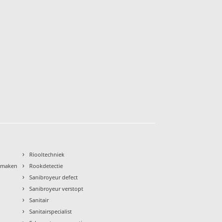
›
Riooltechniek
›
nmaken
Rookdetectie
›
Sanibroyeur defect
›
Sanibroyeur verstopt
›
Sanitair
›
Sanitairspecialist