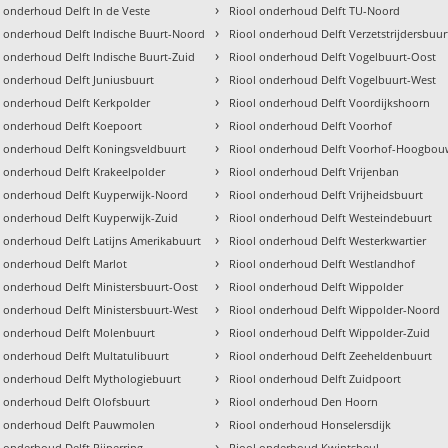
›
l onderhoud Delft In de Veste
Riool onderhoud Delft TU-Noord
›
l onderhoud Delft Indische Buurt-Noord
Riool onderhoud Delft Verzetstrijdersbuur
›
l onderhoud Delft Indische Buurt-Zuid
Riool onderhoud Delft Vogelbuurt-Oost
›
l onderhoud Delft Juniusbuurt
Riool onderhoud Delft Vogelbuurt-West
›
l onderhoud Delft Kerkpolder
Riool onderhoud Delft Voordijkshoorn
›
l onderhoud Delft Koepoort
Riool onderhoud Delft Voorhof
›
l onderhoud Delft Koningsveldbuurt
Riool onderhoud Delft Voorhof-Hoogbo
›
l onderhoud Delft Krakeelpolder
Riool onderhoud Delft Vrijenban
›
l onderhoud Delft Kuyperwijk-Noord
Riool onderhoud Delft Vrijheidsbuurt
›
l onderhoud Delft Kuyperwijk-Zuid
Riool onderhoud Delft Westeindebuurt
›
l onderhoud Delft Latijns Amerikabuurt
Riool onderhoud Delft Westerkwartier
›
l onderhoud Delft Marlot
Riool onderhoud Delft Westlandhof
›
l onderhoud Delft Ministersbuurt-Oost
Riool onderhoud Delft Wippolder
›
l onderhoud Delft Ministersbuurt-West
Riool onderhoud Delft Wippolder-Noord
›
l onderhoud Delft Molenbuurt
Riool onderhoud Delft Wippolder-Zuid
›
l onderhoud Delft Multatulibuurt
Riool onderhoud Delft Zeeheldenbuurt
›
l onderhoud Delft Mythologiebuurt
Riool onderhoud Delft Zuidpoort
›
l onderhoud Delft Olofsbuurt
Riool onderhoud Den Hoorn
›
l onderhoud Delft Pauwmolen
Riool onderhoud Honselersdijk
›
 onderhoud Delft Pijperring
Riool onderhoud Kwintsheul