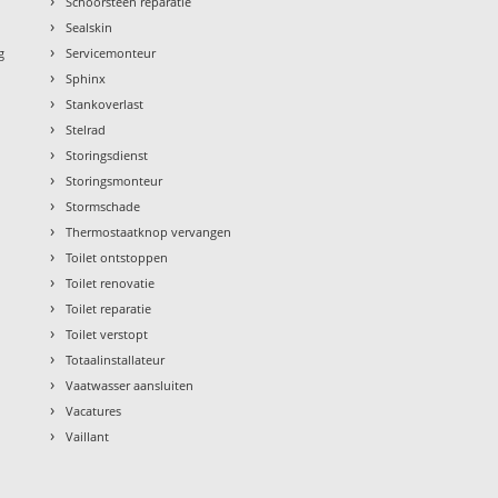
›
Schoorsteen reparatie
›
Sealskin
›
g
Servicemonteur
›
Sphinx
›
Stankoverlast
›
Stelrad
›
Storingsdienst
›
Storingsmonteur
›
Stormschade
›
Thermostaatknop vervangen
›
Toilet ontstoppen
›
Toilet renovatie
›
Toilet reparatie
›
Toilet verstopt
›
Totaalinstallateur
›
Vaatwasser aansluiten
›
Vacatures
›
Vaillant