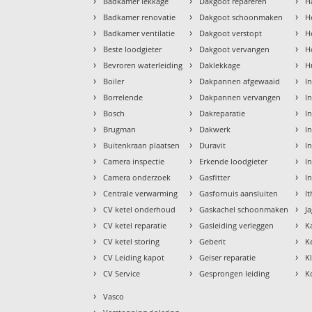
›
›
›
Badkamer lekkage
Dakgoot repareren
H
›
›
›
Badkamer renovatie
Dakgoot schoonmaken
H
›
›
›
Badkamer ventilatie
Dakgoot verstopt
H
›
›
›
Beste loodgieter
Dakgoot vervangen
H
›
›
›
Bevroren waterleiding
Daklekkage
H
›
›
›
Boiler
Dakpannen afgewaaid
I
›
›
›
Borrelende
Dakpannen vervangen
I
›
›
›
Bosch
Dakreparatie
I
›
›
›
Brugman
Dakwerk
I
›
›
›
Buitenkraan plaatsen
Duravit
In
›
›
›
Camera inspectie
Erkende loodgieter
In
›
›
›
Camera onderzoek
Gasfitter
I
›
›
›
Centrale verwarming
Gasfornuis aansluiten
I
›
›
›
CV ketel onderhoud
Gaskachel schoonmaken
J
›
›
›
CV ketel reparatie
Gasleiding verleggen
K
›
›
›
CV ketel storing
Geberit
K
›
›
›
CV Leiding kapot
Geiser reparatie
K
›
›
›
CV Service
Gesprongen leiding
K
›
Vasco
›