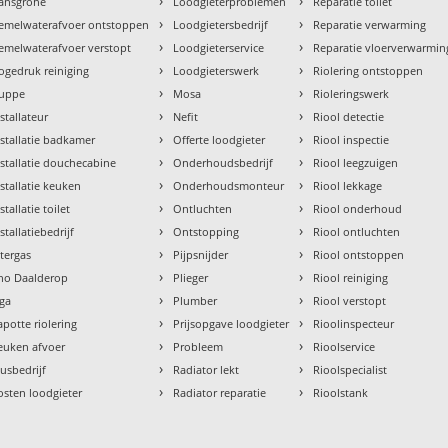
›
›
ansgrohe
Loodgieterproblemen
Reparatie toilet
›
›
emelwaterafvoer ontstoppen
Loodgietersbedrijf
Reparatie verwarming
›
›
emelwaterafvoer verstopt
Loodgieterservice
Reparatie vloerverwarmin
›
›
ogedruk reiniging
Loodgieterswerk
Riolering ontstoppen
›
›
uppe
Mosa
Rioleringswerk
›
›
nstallateur
Nefit
Riool detectie
›
›
nstallatie badkamer
Offerte loodgieter
Riool inspectie
›
›
nstallatie douchecabine
Onderhoudsbedrijf
Riool leegzuigen
›
›
nstallatie keuken
Onderhoudsmonteur
Riool lekkage
›
›
stallatie toilet
Ontluchten
Riool onderhoud
›
›
stallatiebedrijf
Ontstopping
Riool ontluchten
›
›
ntergas
Pijpsnijder
Riool ontstoppen
›
›
tho Daalderop
Plieger
Riool reiniging
›
›
aga
Plumber
Riool verstopt
›
›
apotte riolering
Prijsopgave loodgieter
Rioolinspecteur
›
›
euken afvoer
Probleem
Rioolservice
›
›
lusbedrijf
Radiator lekt
Rioolspecialist
›
›
osten loodgieter
Radiator reparatie
Rioolstank