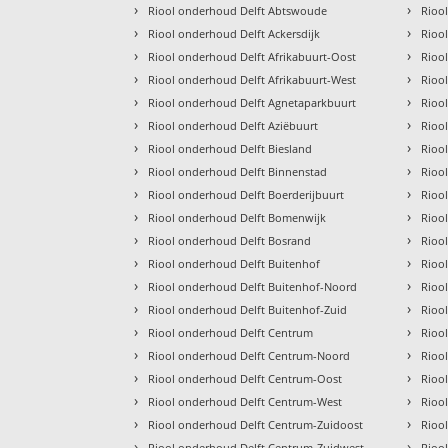
›
›
Riool onderhoud Delft Abtswoude
Rioo
›
›
Riool onderhoud Delft Ackersdijk
Rioo
›
›
Riool onderhoud Delft Afrikabuurt-Oost
Rioo
›
›
Riool onderhoud Delft Afrikabuurt-West
Rioo
›
›
Riool onderhoud Delft Agnetaparkbuurt
Rioo
›
›
Riool onderhoud Delft Aziëbuurt
Rioo
›
›
Riool onderhoud Delft Biesland
Rioo
›
›
Riool onderhoud Delft Binnenstad
Rioo
›
›
Riool onderhoud Delft Boerderijbuurt
Rioo
›
›
Riool onderhoud Delft Bomenwijk
Rioo
›
›
Riool onderhoud Delft Bosrand
Rioo
›
›
Riool onderhoud Delft Buitenhof
Rioo
›
›
Riool onderhoud Delft Buitenhof-Noord
Rioo
›
›
Riool onderhoud Delft Buitenhof-Zuid
Rioo
›
›
Riool onderhoud Delft Centrum
Rioo
›
›
Riool onderhoud Delft Centrum-Noord
Rioo
›
›
Riool onderhoud Delft Centrum-Oost
Rioo
›
›
Riool onderhoud Delft Centrum-West
Rioo
›
›
Riool onderhoud Delft Centrum-Zuidoost
Rioo
›
›
Riool onderhoud Delft Centrum-Zuidwest
Riool