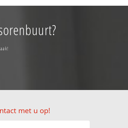
ssorenbuurt?
raak!
ntact met u op!