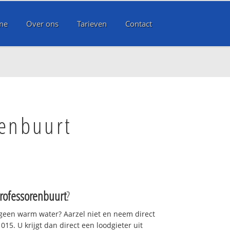
me
Over ons
Tarieven
Contact
renbuurt
Professorenbuurt
?
 geen warm water? Aarzel niet en neem direct
15. U krijgt dan direct een loodgieter uit