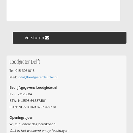
Versturen »
Loodgieter Delft
Tel: 015-3061015
Mail:
info@loodgieterdelftbv.nl
Bedrijfsgegevens Loodgieter.nl
KVK: 73123684
BTW: NL8593.64.537.B01
IBAN: NL77 KNAB 0257 9997 01
Openingstijden
Wij zijn iedere dag bereikbaar!
Ook in het weekend en op feestdagen