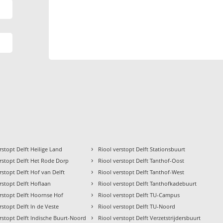
›
rstopt Delft Heilige Land
Riool verstopt Delft Stationsbuurt
›
rstopt Delft Het Rode Dorp
Riool verstopt Delft Tanthof-Oost
›
rstopt Delft Hof van Delft
Riool verstopt Delft Tanthof-West
›
rstopt Delft Hoflaan
Riool verstopt Delft Tanthofkadebuurt
›
rstopt Delft Hoornse Hof
Riool verstopt Delft TU-Campus
›
rstopt Delft In de Veste
Riool verstopt Delft TU-Noord
›
rstopt Delft Indische Buurt-Noord
Riool verstopt Delft Verzetstrijdersbuurt