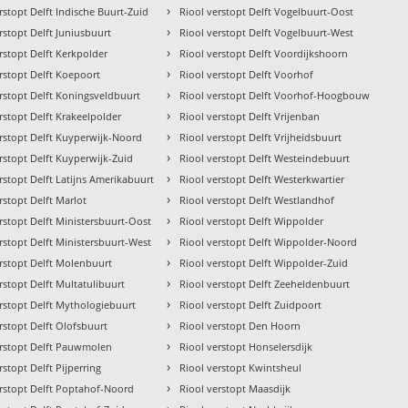
›
rstopt Delft Indische Buurt-Zuid
Riool verstopt Delft Vogelbuurt-Oost
›
rstopt Delft Juniusbuurt
Riool verstopt Delft Vogelbuurt-West
›
rstopt Delft Kerkpolder
Riool verstopt Delft Voordijkshoorn
›
rstopt Delft Koepoort
Riool verstopt Delft Voorhof
›
erstopt Delft Koningsveldbuurt
Riool verstopt Delft Voorhof-Hoogbouw
›
rstopt Delft Krakeelpolder
Riool verstopt Delft Vrijenban
›
erstopt Delft Kuyperwijk-Noord
Riool verstopt Delft Vrijheidsbuurt
›
rstopt Delft Kuyperwijk-Zuid
Riool verstopt Delft Westeindebuurt
›
rstopt Delft Latijns Amerikabuurt
Riool verstopt Delft Westerkwartier
›
rstopt Delft Marlot
Riool verstopt Delft Westlandhof
›
rstopt Delft Ministersbuurt-Oost
Riool verstopt Delft Wippolder
›
rstopt Delft Ministersbuurt-West
Riool verstopt Delft Wippolder-Noord
›
erstopt Delft Molenbuurt
Riool verstopt Delft Wippolder-Zuid
›
rstopt Delft Multatulibuurt
Riool verstopt Delft Zeeheldenbuurt
›
erstopt Delft Mythologiebuurt
Riool verstopt Delft Zuidpoort
›
rstopt Delft Olofsbuurt
Riool verstopt Den Hoorn
›
erstopt Delft Pauwmolen
Riool verstopt Honselersdijk
›
rstopt Delft Pijperring
Riool verstopt Kwintsheul
›
erstopt Delft Poptahof-Noord
Riool verstopt Maasdijk