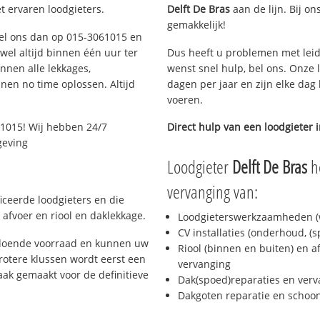
t ervaren loodgieters.
Delft De Bras
aan de lijn. Bij on
gemakkelijk!
 Bel ons dan op 015-3061015 en
ijwel altijd binnen één uur ter
Dus heeft u problemen met leid
nen alle lekkages,
wenst snel hulp, bel ons. Onze 
en no time oplossen. Altijd
dagen per jaar en zijn elke dag 
voeren.
1015! Wij hebben 24/7
Direct hulp van een loodgieter 
geving
Loodgieter
Delft De Bras
he
vervanging van:
ficeerde loodgieters en die
afvoer en riool en daklekkage.
Loodgieterswerkzaamheden (w
CV installaties (onderhoud, (
oldoende voorraad en kunnen uw
Riool (binnen en buiten) en a
rotere klussen wordt eerst een
vervanging
aak gemaakt voor de definitieve
Dak(spoed)reparaties en verv
Dakgoten reparatie en scho