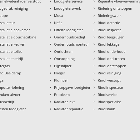
›
›
emelwaterafvoer verstopt
Loodgieterservice
Reparatie vloerverwarmin
›
›
ogedruk reiniging
Loodgieterswerk
Riolering ontstoppen
›
›
uppe
Mosa
Rioleringswerk
›
›
nstallateur
Nefit
Riool detectie
›
›
nstallatie badkamer
Offerte loodgieter
Riool inspectie
›
›
nstallatie douchecabine
Onderhoudsbedrijf
Riool leegzuigen
›
›
nstallatie keuken
Onderhoudsmonteur
Riool lekkage
›
›
stallatie toilet
Ontluchten
Riool onderhoud
›
›
stallatiebedrijf
Ontstopping
Riool ontluchten
›
›
ntergas
Pijpsnijder
Riool ontstoppen
›
›
tho Daalderop
Plieger
Riool reiniging
›
›
aga
Plumber
Riool verstopt
›
›
apotte riolering
Prijsopgave loodgieter
Rioolinspecteur
›
›
euken afvoer
Probleem
Rioolservice
›
›
lusbedrijf
Radiator lekt
Rioolspecialist
›
›
osten loodgieter
Radiator reparatie
Rioolstank