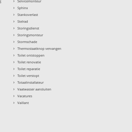
›
g
Servicemonteur
›
Sphinx
›
Stankoverlast
›
Stelrad
›
Storingsdienst
›
Storingsmonteur
›
Stormschade
›
Thermostaatknop vervangen
›
Toilet ontstoppen
›
Toilet renovatie
›
Toilet reparatie
›
Toilet verstopt
›
Totaalinstallateur
›
Vaatwasser aansluiten
›
Vacatures
›
Vaillant