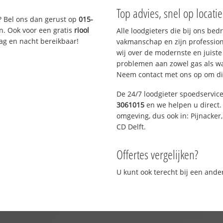
Top advies, snel op locati
? Bel ons dan gerust op
015-
n. Ook voor een gratis
riool
Alle loodgieters die bij ons be
Dag en nacht bereikbaar!
vakmanschap en zijn profession
wij over de modernste en juist
problemen aan zowel gas als wat
Neem contact met ons op om di
De 24/7 loodgieter spoedservic
3061015
en we helpen u direct. 
omgeving, dus ook in: Pijnacker
CD Delft.
Offertes vergelijken?
U kunt ook terecht bij een and