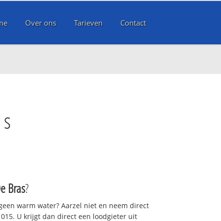
me
Over ons
Tarieven
Contact
as
De Bras
?
 geen warm water? Aarzel niet en neem direct
15. U krijgt dan direct een loodgieter uit