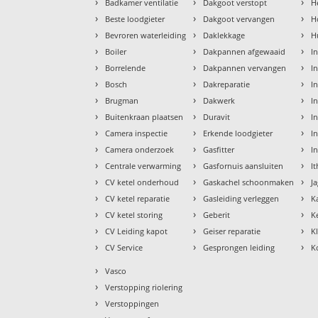
›
›
›
Badkamer ventilatie
Dakgoot verstopt
H
›
›
›
Beste loodgieter
Dakgoot vervangen
H
›
›
›
Bevroren waterleiding
Daklekkage
H
›
›
›
Boiler
Dakpannen afgewaaid
I
›
›
›
Borrelende
Dakpannen vervangen
I
›
›
›
Bosch
Dakreparatie
I
›
›
›
Brugman
Dakwerk
I
›
›
›
Buitenkraan plaatsen
Duravit
In
›
›
›
Camera inspectie
Erkende loodgieter
In
›
›
›
Camera onderzoek
Gasfitter
I
›
›
›
Centrale verwarming
Gasfornuis aansluiten
I
›
›
›
CV ketel onderhoud
Gaskachel schoonmaken
J
›
›
›
CV ketel reparatie
Gasleiding verleggen
K
›
›
›
CV ketel storing
Geberit
K
›
›
›
CV Leiding kapot
Geiser reparatie
K
›
›
›
CV Service
Gesprongen leiding
K
›
Vasco
›
Verstopping riolering
›
Verstoppingen