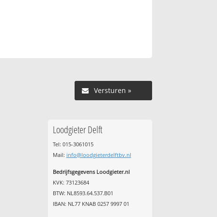
Versturen »
Loodgieter Delft
Tel: 015-3061015
Mail:
info@loodgieterdelftbv.nl
Bedrijfsgegevens Loodgieter.nl
KVK: 73123684
BTW: NL8593.64.537.B01
IBAN: NL77 KNAB 0257 9997 01