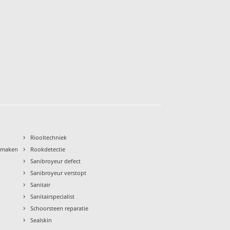
›
Riooltechniek
›
nmaken
Rookdetectie
›
Sanibroyeur defect
›
Sanibroyeur verstopt
›
Sanitair
›
Sanitairspecialist
›
Schoorsteen reparatie
›
Sealskin