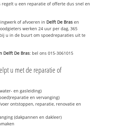
s regelt u een reparatie of offerte dus snel en
ingwerk of afvoeren in
Delft De Bras
en
loodgieters werken 24 uur per dag, 365
bij u in de buurt om spoedreparaties uit te
in
Delft De Bras
: bel ons 015-3061015
lpt u met de reparatie of
ater- en gasleiding)
spoed)reparatie en vervanging)
fvoer ontstoppen, reparatie, renovatie en
anging (dakpannen en dakleer)
onmaken