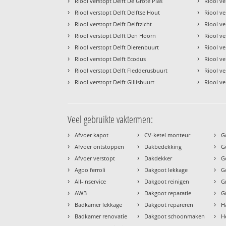
›
›
Riool verstopt Delft De Grote Plas
Riool ve
›
›
Riool verstopt Delft Delftse Hout
Riool ve
›
›
Riool verstopt Delft Delftzicht
Riool ve
›
›
Riool verstopt Delft Den Hoorn
Riool ve
›
›
Riool verstopt Delft Dierenbuurt
Riool ve
›
›
Riool verstopt Delft Ecodus
Riool ve
›
›
Riool verstopt Delft Fledderusbuurt
Riool ve
›
›
Riool verstopt Delft Gillisbuurt
Riool ve
Veel gebruikte vaktermen:
›
›
›
Afvoer kapot
CV-ketel monteur
G
›
›
›
Afvoer ontstoppen
Dakbedekking
G
›
›
›
Afvoer verstopt
Dakdekker
G
›
›
›
Agpo ferroli
Dakgoot lekkage
G
›
›
›
All-Inservice
Dakgoot reinigen
G
›
›
›
AWB
Dakgoot reparatie
G
›
›
›
Badkamer lekkage
Dakgoot repareren
H
›
›
›
Badkamer renovatie
Dakgoot schoonmaken
H