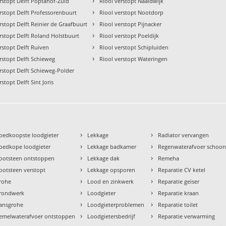
›
rstopt Delft Poptahof-Zuid
Riool verstopt Naaldwijk
›
rstopt Delft Professorenbuurt
Riool verstopt Nootdorp
›
rstopt Delft Reinier de Graafbuurt
Riool verstopt Pijnacker
›
rstopt Delft Roland Holstbuurt
Riool verstopt Poeldijk
›
rstopt Delft Ruiven
Riool verstopt Schipluiden
›
rstopt Delft Schieweg
Riool verstopt Wateringen
rstopt Delft Schieweg-Polder
rstopt Delft Sint Joris
›
›
oedkoopste loodgieter
Lekkage
Radiator vervangen
›
›
oedkope loodgieter
Lekkage badkamer
Regenwaterafvoer schoo
›
›
ootsteen ontstoppen
Lekkage dak
Remeha
›
›
ootsteen verstopt
Lekkage opsporen
Reparatie CV ketel
›
›
rohe
Lood en zinkwerk
Reparatie geiser
›
›
rondwerk
Loodgieter
Reparatie kraan
›
›
ansgrohe
Loodgieterproblemen
Reparatie toilet
›
›
emelwaterafvoer ontstoppen
Loodgietersbedrijf
Reparatie verwarming