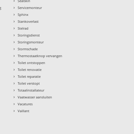
›
Sealskin
›
g
Servicemonteur
›
Sphinx
›
Stankoverlast
›
Stelrad
›
Storingsdienst
›
Storingsmonteur
›
Stormschade
›
Thermostaatknop vervangen
›
Toilet ontstoppen
›
Toilet renovatie
›
Toilet reparatie
›
Toilet verstopt
›
Totaalinstallateur
›
Vaatwasser aansluiten
›
Vacatures
›
Vaillant