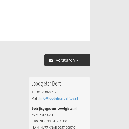
Versturen »
Loodgieter Delft
Tel: 015-3061015
Mail:
info@loodgieterdelftbv.nl
Bedrijfsgegevens Loodgieter.nl
KVK: 73123684
BTW: NL8593.64.537.B01
IBAN: NL77 KNAB 0257 9997 01