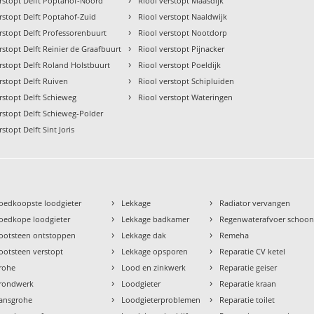
erstopt Delft Poptahof-Noord
Riool verstopt Maasdijk
›
rstopt Delft Poptahof-Zuid
Riool verstopt Naaldwijk
›
rstopt Delft Professorenbuurt
Riool verstopt Nootdorp
›
rstopt Delft Reinier de Graafbuurt
Riool verstopt Pijnacker
›
rstopt Delft Roland Holstbuurt
Riool verstopt Poeldijk
›
rstopt Delft Ruiven
Riool verstopt Schipluiden
›
rstopt Delft Schieweg
Riool verstopt Wateringen
rstopt Delft Schieweg-Polder
rstopt Delft Sint Joris
›
›
oedkoopste loodgieter
Lekkage
Radiator vervangen
›
›
oedkope loodgieter
Lekkage badkamer
Regenwaterafvoer schoo
›
›
ootsteen ontstoppen
Lekkage dak
Remeha
›
›
ootsteen verstopt
Lekkage opsporen
Reparatie CV ketel
›
›
rohe
Lood en zinkwerk
Reparatie geiser
›
›
rondwerk
Loodgieter
Reparatie kraan
›
›
ansgrohe
Loodgieterproblemen
Reparatie toilet