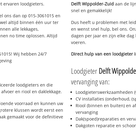
t ervaren loodgieters.
Delft Wippolder-Zuid
aan de lijn
snel en gemakkelijk!
 Bel ons dan op 015-3061015 en
ijwel altijd binnen één uur ter
Dus heeft u problemen met leid
nen alle lekkages,
en wenst snel hulp, bel ons. On
en no time oplossen. Altijd
dagen per jaar en zijn elke dag 
voeren.
61015! Wij hebben 24/7
Direct hulp van een loodgieter 
geving
Loodgieter
Delft Wippolde
vervanging van:
ficeerde loodgieters en die
afvoer en riool en daklekkage.
Loodgieterswerkzaamheden (w
CV installaties (onderhoud, (
oldoende voorraad en kunnen uw
Riool (binnen en buiten) en a
rotere klussen wordt eerst een
vervanging
aak gemaakt voor de definitieve
Dak(spoed)reparaties en verv
Dakgoten reparatie en scho