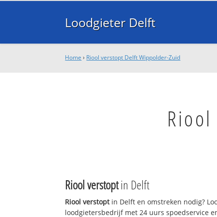
Loodgieter Delft
Home
›
Riool verstopt Delft Wippolder-Zuid
Riool
Riool verstopt
in Delft
Riool verstopt
in Delft en omstreken nodig? Lood
loodgietersbedrijf met 24 uurs spoedservice 