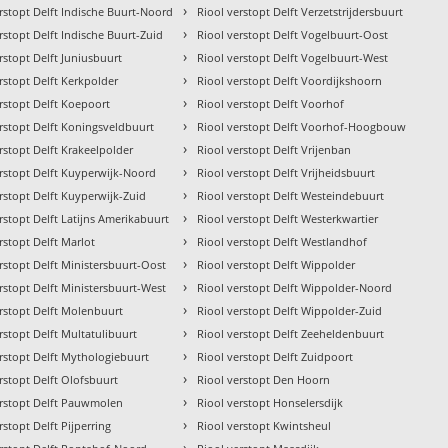
›
rstopt Delft Indische Buurt-Noord
Riool verstopt Delft Verzetstrijdersbuurt
›
rstopt Delft Indische Buurt-Zuid
Riool verstopt Delft Vogelbuurt-Oost
›
rstopt Delft Juniusbuurt
Riool verstopt Delft Vogelbuurt-West
›
rstopt Delft Kerkpolder
Riool verstopt Delft Voordijkshoorn
›
rstopt Delft Koepoort
Riool verstopt Delft Voorhof
›
erstopt Delft Koningsveldbuurt
Riool verstopt Delft Voorhof-Hoogbouw
›
rstopt Delft Krakeelpolder
Riool verstopt Delft Vrijenban
›
erstopt Delft Kuyperwijk-Noord
Riool verstopt Delft Vrijheidsbuurt
›
rstopt Delft Kuyperwijk-Zuid
Riool verstopt Delft Westeindebuurt
›
rstopt Delft Latijns Amerikabuurt
Riool verstopt Delft Westerkwartier
›
rstopt Delft Marlot
Riool verstopt Delft Westlandhof
›
rstopt Delft Ministersbuurt-Oost
Riool verstopt Delft Wippolder
›
rstopt Delft Ministersbuurt-West
Riool verstopt Delft Wippolder-Noord
›
erstopt Delft Molenbuurt
Riool verstopt Delft Wippolder-Zuid
›
rstopt Delft Multatulibuurt
Riool verstopt Delft Zeeheldenbuurt
›
erstopt Delft Mythologiebuurt
Riool verstopt Delft Zuidpoort
›
rstopt Delft Olofsbuurt
Riool verstopt Den Hoorn
›
erstopt Delft Pauwmolen
Riool verstopt Honselersdijk
›
rstopt Delft Pijperring
Riool verstopt Kwintsheul
›