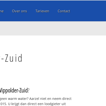
me
Over ons
Tarieven
Contact
r-Zuid
Wippolder-Zuid
?
 geen warm water? Aarzel niet en neem direct
15. U krijgt dan direct een loodgieter uit