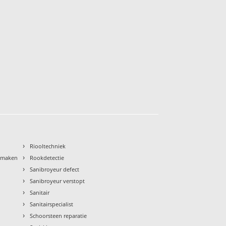
›
Riooltechniek
›
nmaken
Rookdetectie
›
Sanibroyeur defect
›
Sanibroyeur verstopt
›
Sanitair
›
Sanitairspecialist
›
Schoorsteen reparatie