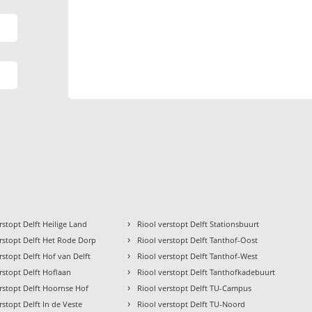
›
rstopt Delft Heilige Land
Riool verstopt Delft Stationsbuurt
›
rstopt Delft Het Rode Dorp
Riool verstopt Delft Tanthof-Oost
›
rstopt Delft Hof van Delft
Riool verstopt Delft Tanthof-West
›
rstopt Delft Hoflaan
Riool verstopt Delft Tanthofkadebuurt
›
rstopt Delft Hoornse Hof
Riool verstopt Delft TU-Campus
›
rstopt Delft In de Veste
Riool verstopt Delft TU-Noord