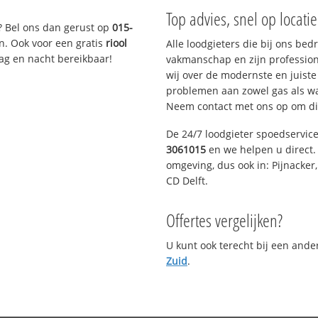
Top advies, snel op locati
? Bel ons dan gerust op
015-
n. Ook voor een gratis
riool
Alle loodgieters die bij ons be
Dag en nacht bereikbaar!
vakmanschap en zijn profession
wij over de modernste en juist
problemen aan zowel gas als wat
Neem contact met ons op om di
De 24/7 loodgieter spoedservic
3061015
en we helpen u direct. 
omgeving, dus ook in: Pijnacker
CD Delft.
Offertes vergelijken?
U kunt ook terecht bij een and
Zuid
.