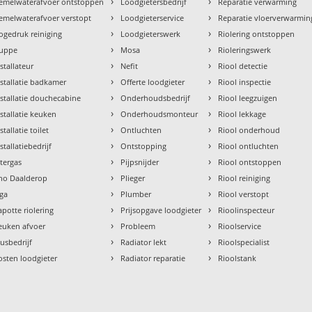
›
›
emelwaterafvoer ontstoppen
Loodgietersbedrijf
Reparatie verwarming
›
›
emelwaterafvoer verstopt
Loodgieterservice
Reparatie vloerverwarmin
›
›
ogedruk reiniging
Loodgieterswerk
Riolering ontstoppen
›
›
uppe
Mosa
Rioleringswerk
›
›
nstallateur
Nefit
Riool detectie
›
›
nstallatie badkamer
Offerte loodgieter
Riool inspectie
›
›
nstallatie douchecabine
Onderhoudsbedrijf
Riool leegzuigen
›
›
nstallatie keuken
Onderhoudsmonteur
Riool lekkage
›
›
stallatie toilet
Ontluchten
Riool onderhoud
›
›
stallatiebedrijf
Ontstopping
Riool ontluchten
›
›
ntergas
Pijpsnijder
Riool ontstoppen
›
›
tho Daalderop
Plieger
Riool reiniging
›
›
aga
Plumber
Riool verstopt
›
›
apotte riolering
Prijsopgave loodgieter
Rioolinspecteur
›
›
euken afvoer
Probleem
Rioolservice
›
›
lusbedrijf
Radiator lekt
Rioolspecialist
›
›
osten loodgieter
Radiator reparatie
Rioolstank