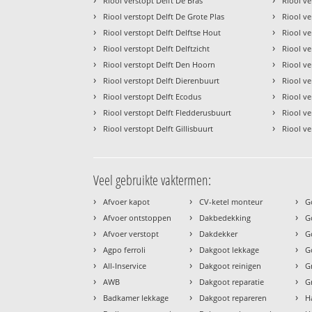
Riool verstopt Delft De Bras
Riool v
›
›
Riool verstopt Delft De Grote Plas
Riool ve
›
›
Riool verstopt Delft Delftse Hout
Riool ve
›
›
Riool verstopt Delft Delftzicht
Riool ve
›
›
Riool verstopt Delft Den Hoorn
Riool ve
›
›
Riool verstopt Delft Dierenbuurt
Riool ve
›
›
Riool verstopt Delft Ecodus
Riool ve
›
›
Riool verstopt Delft Fledderusbuurt
Riool ve
›
›
Riool verstopt Delft Gillisbuurt
Riool ve
Veel gebruikte vaktermen:
›
›
›
Afvoer kapot
CV-ketel monteur
G
›
›
›
Afvoer ontstoppen
Dakbedekking
G
›
›
›
Afvoer verstopt
Dakdekker
G
›
›
›
Agpo ferroli
Dakgoot lekkage
G
›
›
›
All-Inservice
Dakgoot reinigen
G
›
›
›
AWB
Dakgoot reparatie
G
›
›
›
Badkamer lekkage
Dakgoot repareren
H