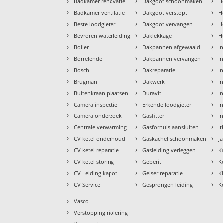
›
›
›
Badkamer renovatie
Dakgoot schoonmaken
H
›
›
›
Badkamer ventilatie
Dakgoot verstopt
H
›
›
›
Beste loodgieter
Dakgoot vervangen
H
›
›
›
Bevroren waterleiding
Daklekkage
H
›
›
›
Boiler
Dakpannen afgewaaid
I
›
›
›
Borrelende
Dakpannen vervangen
I
›
›
›
Bosch
Dakreparatie
I
›
›
›
Brugman
Dakwerk
I
›
›
›
Buitenkraan plaatsen
Duravit
In
›
›
›
Camera inspectie
Erkende loodgieter
In
›
›
›
Camera onderzoek
Gasfitter
I
›
›
›
Centrale verwarming
Gasfornuis aansluiten
I
›
›
›
CV ketel onderhoud
Gaskachel schoonmaken
J
›
›
›
CV ketel reparatie
Gasleiding verleggen
K
›
›
›
CV ketel storing
Geberit
K
›
›
›
CV Leiding kapot
Geiser reparatie
K
›
›
›
CV Service
Gesprongen leiding
K
›
Vasco
›
Verstopping riolering