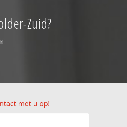
older-Zuid?
ak!
ntact met u op!