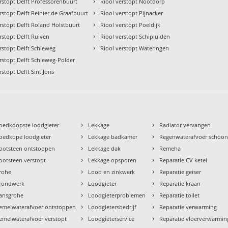
›
rstopt Delft Professorenbuurt
Riool verstopt Nootdorp
›
rstopt Delft Reinier de Graafbuurt
Riool verstopt Pijnacker
›
rstopt Delft Roland Holstbuurt
Riool verstopt Poeldijk
›
rstopt Delft Ruiven
Riool verstopt Schipluiden
›
rstopt Delft Schieweg
Riool verstopt Wateringen
rstopt Delft Schieweg-Polder
rstopt Delft Sint Joris
›
›
oedkoopste loodgieter
Lekkage
Radiator vervangen
›
›
oedkope loodgieter
Lekkage badkamer
Regenwaterafvoer schoo
›
›
ootsteen ontstoppen
Lekkage dak
Remeha
›
›
ootsteen verstopt
Lekkage opsporen
Reparatie CV ketel
›
›
rohe
Lood en zinkwerk
Reparatie geiser
›
›
rondwerk
Loodgieter
Reparatie kraan
›
›
ansgrohe
Loodgieterproblemen
Reparatie toilet
›
›
emelwaterafvoer ontstoppen
Loodgietersbedrijf
Reparatie verwarming
›
›
emelwaterafvoer verstopt
Loodgieterservice
Reparatie vloerverwarmin