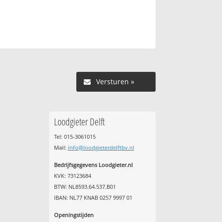
Versturen »
Loodgieter Delft
Tel: 015-3061015
Mail:
info@loodgieterdelftbv.nl
Bedrijfsgegevens Loodgieter.nl
KVK: 73123684
BTW: NL8593.64.537.B01
IBAN: NL77 KNAB 0257 9997 01
Openingstijden