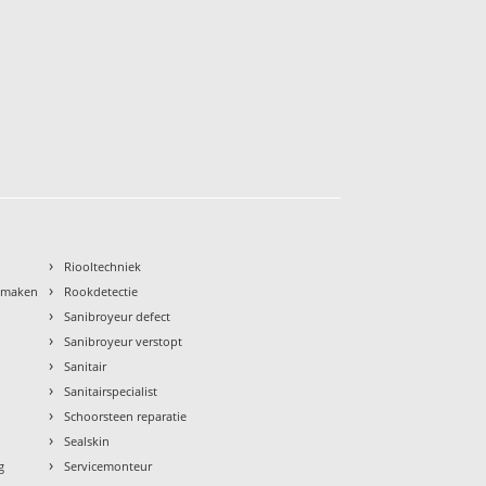
›
Riooltechniek
›
nmaken
Rookdetectie
›
Sanibroyeur defect
›
Sanibroyeur verstopt
›
Sanitair
›
Sanitairspecialist
›
Schoorsteen reparatie
›
Sealskin
›
g
Servicemonteur