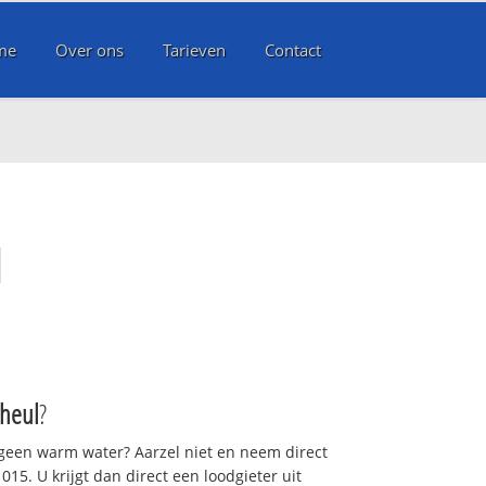
me
Over ons
Tarieven
Contact
l
heul
?
 geen warm water? Aarzel niet en neem direct
15. U krijgt dan direct een loodgieter uit