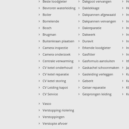
›
›
›
Beste loodgieter
Dakgoot vervangen
H
›
›
›
Bevroren waterleiding
Daklekkage
H
›
›
›
Boiler
Dakpannen afgewaaid
I
›
›
›
Borrelende
Dakpannen vervangen
I
›
›
›
Bosch
Dakreparatie
I
›
›
›
Brugman
Dakwerk
I
›
›
›
Buitenkraan plaatsen
Duravit
In
›
›
›
Camera inspectie
Erkende loodgieter
In
›
›
›
Camera onderzoek
Gasfitter
I
›
›
›
Centrale verwarming
Gasfornuis aansluiten
I
›
›
›
CV ketel onderhoud
Gaskachel schoonmaken
J
›
›
›
CV ketel reparatie
Gasleiding verleggen
K
›
›
›
CV ketel storing
Geberit
K
›
›
›
CV Leiding kapot
Geiser reparatie
K
›
›
›
CV Service
Gesprongen leiding
K
›
Vasco
›
Verstopping riolering
›
Verstoppingen
›
Verstopte afvoer