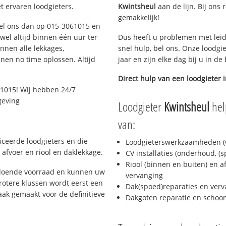
t ervaren loodgieters.
Kwintsheul
aan de lijn. Bij ons 
gemakkelijk!
 Bel ons dan op 015-3061015 en
ijwel altijd binnen één uur ter
Dus heeft u problemen met leid
nen alle lekkages,
snel hulp, bel ons. Onze loodgi
en no time oplossen. Altijd
jaar en zijn elke dag bij u in d
Direct hulp van een loodgieter 
1015! Wij hebben 24/7
geving
Loodgieter
Kwintsheul
hel
van:
ficeerde loodgieters en die
Loodgieterswerkzaamheden (w
afvoer en riool en daklekkage.
CV installaties (onderhoud, (
Riool (binnen en buiten) en a
oldoende voorraad en kunnen uw
vervanging
rotere klussen wordt eerst een
Dak(spoed)reparaties en verv
aak gemaakt voor de definitieve
Dakgoten reparatie en scho