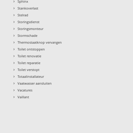
›
Sphinx
›
Stankoverlast
›
Stelrad
›
Storingsdienst
›
Storingsmonteur
›
Stormschade
›
Thermostaatknop vervangen
›
Toilet ontstoppen
›
Toilet renovatie
›
Toilet reparatie
›
Toilet verstopt
›
Totaalinstallateur
›
Vaatwasser aansluiten
›
Vacatures
›
Vaillant