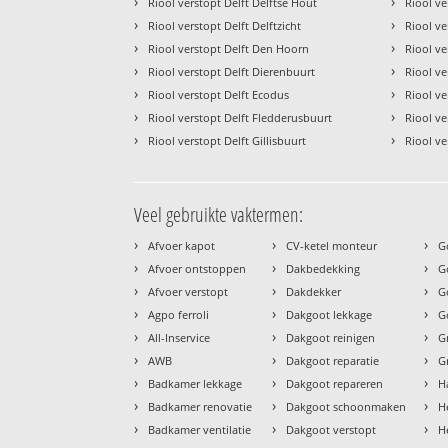
›
›
Riool verstopt Delft Delftse Hout
Riool ve
›
›
Riool verstopt Delft Delftzicht
Riool ve
›
›
Riool verstopt Delft Den Hoorn
Riool ve
›
›
Riool verstopt Delft Dierenbuurt
Riool ve
›
›
Riool verstopt Delft Ecodus
Riool ve
›
›
Riool verstopt Delft Fledderusbuurt
Riool ve
›
›
Riool verstopt Delft Gillisbuurt
Riool ve
Veel gebruikte vaktermen:
›
›
›
Afvoer kapot
CV-ketel monteur
G
›
›
›
Afvoer ontstoppen
Dakbedekking
G
›
›
›
Afvoer verstopt
Dakdekker
G
›
›
›
Agpo ferroli
Dakgoot lekkage
G
›
›
›
All-Inservice
Dakgoot reinigen
G
›
›
›
AWB
Dakgoot reparatie
G
›
›
›
Badkamer lekkage
Dakgoot repareren
H
›
›
›
Badkamer renovatie
Dakgoot schoonmaken
H
›
›
›
Badkamer ventilatie
Dakgoot verstopt
H