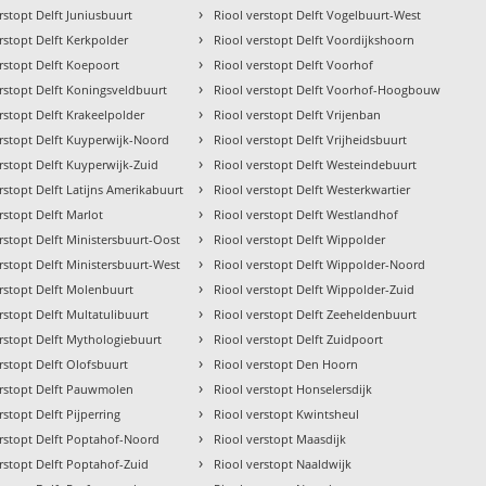
›
rstopt Delft Juniusbuurt
Riool verstopt Delft Vogelbuurt-West
›
rstopt Delft Kerkpolder
Riool verstopt Delft Voordijkshoorn
›
rstopt Delft Koepoort
Riool verstopt Delft Voorhof
›
erstopt Delft Koningsveldbuurt
Riool verstopt Delft Voorhof-Hoogbouw
›
rstopt Delft Krakeelpolder
Riool verstopt Delft Vrijenban
›
erstopt Delft Kuyperwijk-Noord
Riool verstopt Delft Vrijheidsbuurt
›
rstopt Delft Kuyperwijk-Zuid
Riool verstopt Delft Westeindebuurt
›
rstopt Delft Latijns Amerikabuurt
Riool verstopt Delft Westerkwartier
›
rstopt Delft Marlot
Riool verstopt Delft Westlandhof
›
rstopt Delft Ministersbuurt-Oost
Riool verstopt Delft Wippolder
›
rstopt Delft Ministersbuurt-West
Riool verstopt Delft Wippolder-Noord
›
erstopt Delft Molenbuurt
Riool verstopt Delft Wippolder-Zuid
›
rstopt Delft Multatulibuurt
Riool verstopt Delft Zeeheldenbuurt
›
erstopt Delft Mythologiebuurt
Riool verstopt Delft Zuidpoort
›
rstopt Delft Olofsbuurt
Riool verstopt Den Hoorn
›
erstopt Delft Pauwmolen
Riool verstopt Honselersdijk
›
rstopt Delft Pijperring
Riool verstopt Kwintsheul
›
erstopt Delft Poptahof-Noord
Riool verstopt Maasdijk
›
rstopt Delft Poptahof-Zuid
Riool verstopt Naaldwijk