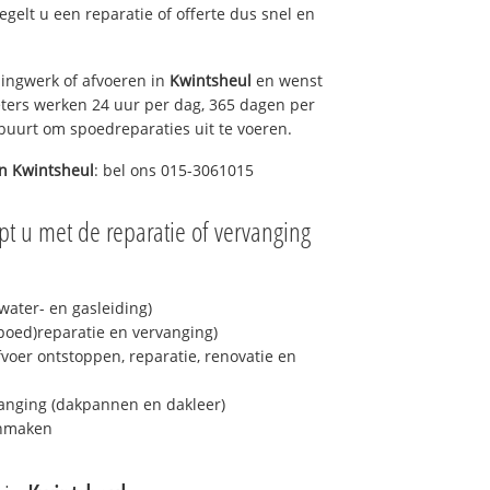
regelt u een reparatie of offerte dus snel en
ingwerk of afvoeren in
Kwintsheul
en wenst
eters werken 24 uur per dag, 365 dagen per
e buurt om spoedreparaties uit te voeren.
in
Kwintsheul
: bel ons 015-3061015
pt u met de reparatie of vervanging
ater- en gasleiding)
spoed)reparatie en vervanging)
fvoer ontstoppen, reparatie, renovatie en
anging (dakpannen en dakleer)
onmaken