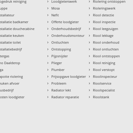
›
›
ogedruk reiniging
Loodgieterswerk
Riolering ontstoppen
›
›
uppe
Mosa
Rioleringswerk
›
›
nstallateur
Nefit
Riool detectie
›
›
nstallatie badkamer
Offerte loodgieter
Riool inspectie
›
›
nstallatie douchecabine
Onderhoudsbedrijf
Riool leegzuigen
›
›
nstallatie keuken
Onderhoudsmonteur
Riool lekkage
›
›
stallatie toilet
Ontluchten
Riool onderhoud
›
›
stallatiebedrijf
Ontstopping
Riool ontluchten
›
›
ntergas
Pijpsnijder
Riool ontstoppen
›
›
tho Daalderop
Plieger
Riool reiniging
›
›
aga
Plumber
Riool verstopt
›
›
apotte riolering
Prijsopgave loodgieter
Rioolinspecteur
›
›
euken afvoer
Probleem
Rioolservice
›
›
lusbedrijf
Radiator lekt
Rioolspecialist
›
›
osten loodgieter
Radiator reparatie
Rioolstank