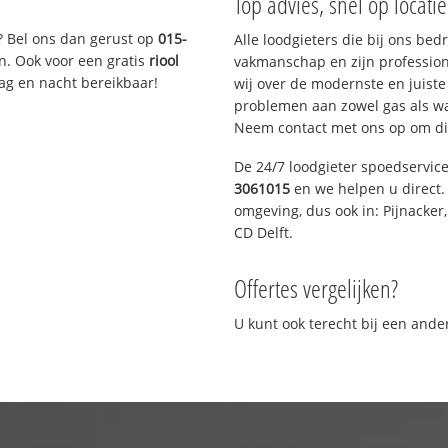
Top advies, snel op locati
? Bel ons dan gerust op
015-
Alle loodgieters die bij ons be
n. Ook voor een gratis
riool
vakmanschap en zijn profession
Dag en nacht bereikbaar!
wij over de modernste en juist
problemen aan zowel gas als wat
Neem contact met ons op om di
De 24/7 loodgieter spoedservic
3061015
en we helpen u direct. 
omgeving, dus ook in: Pijnacker
CD Delft.
Offertes vergelijken?
U kunt ook terecht bij een and