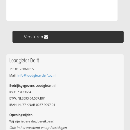
Versturen »
Loodgieter Delft
Tel: 015-3061015
Mail:
info@loodgieterdelftbv.nl
Bedrijfsgegevens Loodgieter.nl
KVK: 73123684
BTW: NL8593.64.537.B01
IBAN: NL77 KNAB 0257 9997 01
Openingstijden
Wij zijn iedere dag bereikbaar!
Ook in het weekend en op feestdagen