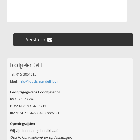
Versturen »
Loodgieter Delft
Tel: 015-3061015
Mail:
info@loodgieterdelftbv.nl
Bedrijfsgegevens Loodgieter.nl
KVK: 73123684
BTW: NL8593.64.537.B01
IBAN: NL77 KNAB 0257 9997 01
Openingstijden
Wij zijn iedere dag bereikbaar!
Ook in het weekend en op feestdagen