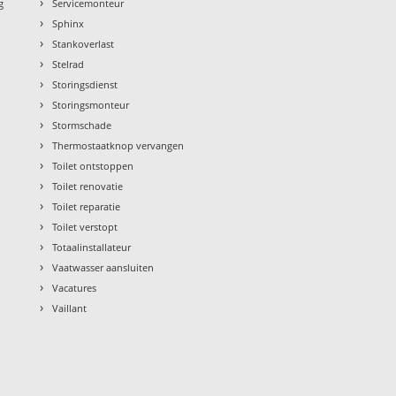
›
g
Servicemonteur
›
Sphinx
›
Stankoverlast
›
Stelrad
›
Storingsdienst
›
Storingsmonteur
›
Stormschade
›
Thermostaatknop vervangen
›
Toilet ontstoppen
›
Toilet renovatie
›
Toilet reparatie
›
Toilet verstopt
›
Totaalinstallateur
›
Vaatwasser aansluiten
›
Vacatures
›
Vaillant