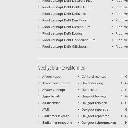
›
›
Riool verstopt Delft De Grote Plas
Riool ve
›
›
Riool verstopt Delft Delftse Hout
Riool ve
›
›
Riool verstopt Delft Delftzicht
Riool ve
›
›
Riool verstopt Delft Den Hoorn
Riool ve
›
›
Riool verstopt Delft Dierenbuurt
Riool ve
›
›
Riool verstopt Delft Ecodus
Riool ve
›
›
Riool verstopt Delft Fledderusbuurt
Riool ve
›
›
Riool verstopt Delft Gillisbuurt
Riool ve
Veel gebruikte vaktermen:
›
›
›
Afvoer kapot
CV-ketel monteur
G
›
›
›
Afvoer ontstoppen
Dakbedekking
G
›
›
›
Afvoer verstopt
Dakdekker
G
›
›
›
Agpo ferroli
Dakgoot lekkage
G
›
›
›
All-Inservice
Dakgoot reinigen
G
›
›
›
AWB
Dakgoot reparatie
G
›
›
›
Badkamer lekkage
Dakgoot repareren
H
›
›
›
Badkamer renovatie
Dakgoot schoonmaken
H