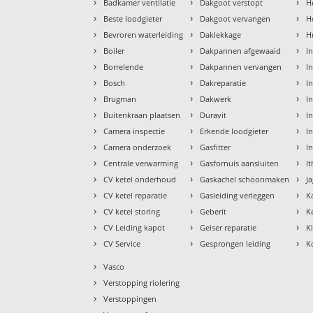
›
›
›
Badkamer ventilatie
Dakgoot verstopt
H
›
›
›
Beste loodgieter
Dakgoot vervangen
H
›
›
›
Bevroren waterleiding
Daklekkage
H
›
›
›
Boiler
Dakpannen afgewaaid
I
›
›
›
Borrelende
Dakpannen vervangen
I
›
›
›
Bosch
Dakreparatie
I
›
›
›
Brugman
Dakwerk
I
›
›
›
Buitenkraan plaatsen
Duravit
In
›
›
›
Camera inspectie
Erkende loodgieter
In
›
›
›
Camera onderzoek
Gasfitter
I
›
›
›
Centrale verwarming
Gasfornuis aansluiten
I
›
›
›
CV ketel onderhoud
Gaskachel schoonmaken
J
›
›
›
CV ketel reparatie
Gasleiding verleggen
K
›
›
›
CV ketel storing
Geberit
K
›
›
›
CV Leiding kapot
Geiser reparatie
K
›
›
›
CV Service
Gesprongen leiding
K
›
Vasco
›
Verstopping riolering
›
Verstoppingen