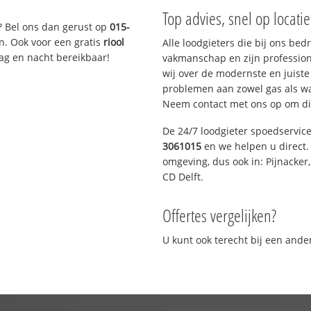
Top advies, snel op locati
? Bel ons dan gerust op
015-
n. Ook voor een gratis
riool
Alle loodgieters die bij ons be
Dag en nacht bereikbaar!
vakmanschap en zijn profession
wij over de modernste en juist
problemen aan zowel gas als wat
Neem contact met ons op om di
De 24/7 loodgieter spoedservic
3061015
en we helpen u direct. 
omgeving, dus ook in: Pijnacker
CD Delft.
Offertes vergelijken?
U kunt ook terecht bij een and