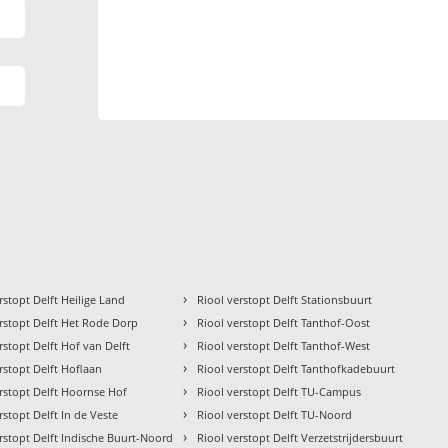
›
rstopt Delft Heilige Land
Riool verstopt Delft Stationsbuurt
›
rstopt Delft Het Rode Dorp
Riool verstopt Delft Tanthof-Oost
›
rstopt Delft Hof van Delft
Riool verstopt Delft Tanthof-West
›
rstopt Delft Hoflaan
Riool verstopt Delft Tanthofkadebuurt
›
rstopt Delft Hoornse Hof
Riool verstopt Delft TU-Campus
›
rstopt Delft In de Veste
Riool verstopt Delft TU-Noord
›
rstopt Delft Indische Buurt-Noord
Riool verstopt Delft Verzetstrijdersbuurt