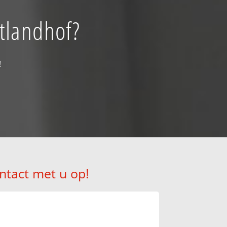
stlandhof?
!
ntact met u op!