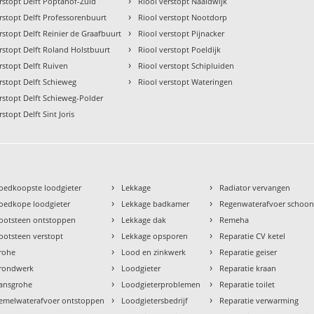
›
rstopt Delft Poptahof-Zuid
Riool verstopt Naaldwijk
›
rstopt Delft Professorenbuurt
Riool verstopt Nootdorp
›
rstopt Delft Reinier de Graafbuurt
Riool verstopt Pijnacker
›
rstopt Delft Roland Holstbuurt
Riool verstopt Poeldijk
›
rstopt Delft Ruiven
Riool verstopt Schipluiden
›
rstopt Delft Schieweg
Riool verstopt Wateringen
rstopt Delft Schieweg-Polder
rstopt Delft Sint Joris
›
›
oedkoopste loodgieter
Lekkage
Radiator vervangen
›
›
oedkope loodgieter
Lekkage badkamer
Regenwaterafvoer schoo
›
›
ootsteen ontstoppen
Lekkage dak
Remeha
›
›
ootsteen verstopt
Lekkage opsporen
Reparatie CV ketel
›
›
rohe
Lood en zinkwerk
Reparatie geiser
›
›
rondwerk
Loodgieter
Reparatie kraan
›
›
ansgrohe
Loodgieterproblemen
Reparatie toilet
›
›
emelwaterafvoer ontstoppen
Loodgietersbedrijf
Reparatie verwarming