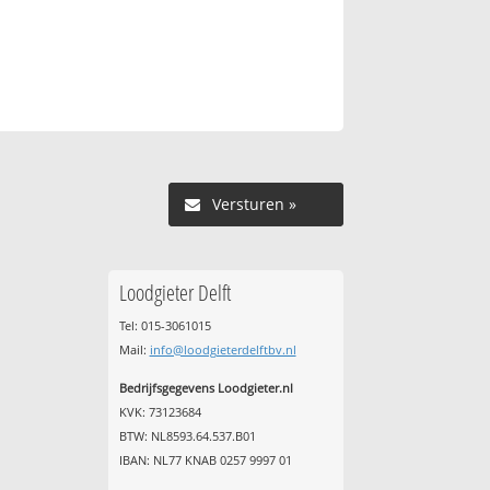
Versturen »
Loodgieter Delft
Tel: 015-3061015
Mail:
info@loodgieterdelftbv.nl
Bedrijfsgegevens Loodgieter.nl
KVK: 73123684
BTW: NL8593.64.537.B01
IBAN: NL77 KNAB 0257 9997 01