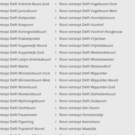
›
rstopt Delft Indische Buurt-Zuid
Riool verstopt Delft Vogelbuurt-Oost
›
rstopt Delft Juniusbuurt
Riool verstopt Delft Vogelbuurt-West
›
rstopt Delft Kerkpolder
Riool verstopt Delft Voordijkshoorn
›
rstopt Delft Koepoort
Riool verstopt Delft Voorhof
›
erstopt Delft Koningsveldbuurt
Riool verstopt Delft Voorhof-Hoogbouw
›
rstopt Delft Krakeelpolder
Riool verstopt Delft Vrijenban
›
erstopt Delft Kuyperwijk-Noord
Riool verstopt Delft Vrijheidsbuurt
›
rstopt Delft Kuyperwijk-Zuid
Riool verstopt Delft Westeindebuurt
›
rstopt Delft Latijns Amerikabuurt
Riool verstopt Delft Westerkwartier
›
rstopt Delft Marlot
Riool verstopt Delft Westlandhof
›
rstopt Delft Ministersbuurt-Oost
Riool verstopt Delft Wippolder
›
rstopt Delft Ministersbuurt-West
Riool verstopt Delft Wippolder-Noord
›
erstopt Delft Molenbuurt
Riool verstopt Delft Wippolder-Zuid
›
rstopt Delft Multatulibuurt
Riool verstopt Delft Zeeheldenbuurt
›
erstopt Delft Mythologiebuurt
Riool verstopt Delft Zuidpoort
›
rstopt Delft Olofsbuurt
Riool verstopt Den Hoorn
›
erstopt Delft Pauwmolen
Riool verstopt Honselersdijk
›
rstopt Delft Pijperring
Riool verstopt Kwintsheul
›
erstopt Delft Poptahof-Noord
Riool verstopt Maasdijk