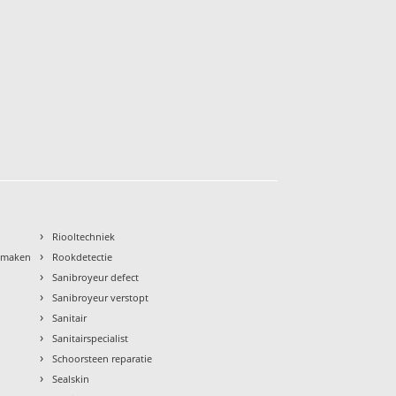
›
Riooltechniek
›
nmaken
Rookdetectie
›
Sanibroyeur defect
›
Sanibroyeur verstopt
›
Sanitair
›
Sanitairspecialist
›
Schoorsteen reparatie
›
Sealskin