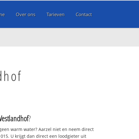
me
Over ons
Tarieven
Contact
dhof
Westlandhof
?
 geen warm water? Aarzel niet en neem direct
15. U krijgt dan direct een loodgieter uit