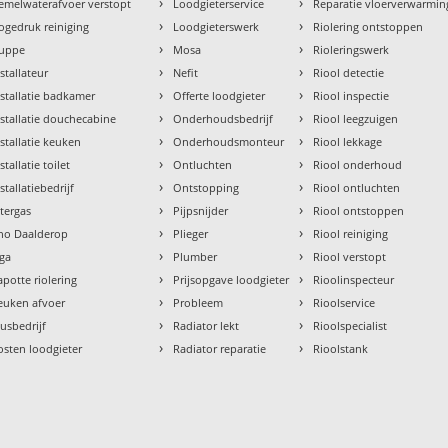
›
›
emelwaterafvoer verstopt
Loodgieterservice
Reparatie vloerverwarmin
›
›
ogedruk reiniging
Loodgieterswerk
Riolering ontstoppen
›
›
uppe
Mosa
Rioleringswerk
›
›
nstallateur
Nefit
Riool detectie
›
›
nstallatie badkamer
Offerte loodgieter
Riool inspectie
›
›
nstallatie douchecabine
Onderhoudsbedrijf
Riool leegzuigen
›
›
nstallatie keuken
Onderhoudsmonteur
Riool lekkage
›
›
stallatie toilet
Ontluchten
Riool onderhoud
›
›
stallatiebedrijf
Ontstopping
Riool ontluchten
›
›
ntergas
Pijpsnijder
Riool ontstoppen
›
›
tho Daalderop
Plieger
Riool reiniging
›
›
aga
Plumber
Riool verstopt
›
›
apotte riolering
Prijsopgave loodgieter
Rioolinspecteur
›
›
euken afvoer
Probleem
Rioolservice
›
›
lusbedrijf
Radiator lekt
Rioolspecialist
›
›
osten loodgieter
Radiator reparatie
Rioolstank