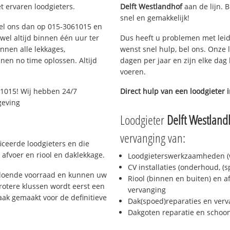
t ervaren loodgieters.
Delft Westlandhof
aan de lijn. B
snel en gemakkelijk!
 Bel ons dan op 015-3061015 en
ijwel altijd binnen één uur ter
Dus heeft u problemen met leid
nen alle lekkages,
wenst snel hulp, bel ons. Onze 
en no time oplossen. Altijd
dagen per jaar en zijn elke dag 
voeren.
1015! Wij hebben 24/7
Direct hulp van een loodgieter 
geving
Loodgieter
Delft Westland
vervanging van:
ficeerde loodgieters en die
afvoer en riool en daklekkage.
Loodgieterswerkzaamheden (w
CV installaties (onderhoud, (
oldoende voorraad en kunnen uw
Riool (binnen en buiten) en a
rotere klussen wordt eerst een
vervanging
aak gemaakt voor de definitieve
Dak(spoed)reparaties en verv
Dakgoten reparatie en scho