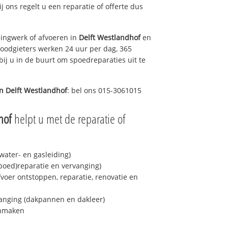
ij ons regelt u een reparatie of offerte dus
ingwerk of afvoeren in
Delft Westlandhof
en
loodgieters werken 24 uur per dag, 365
bij u in de buurt om spoedreparaties uit te
in
Delft Westlandhof
: bel ons 015-3061015
hof
helpt u met de reparatie of
ater- en gasleiding)
spoed)reparatie en vervanging)
fvoer ontstoppen, reparatie, renovatie en
anging (dakpannen en dakleer)
onmaken